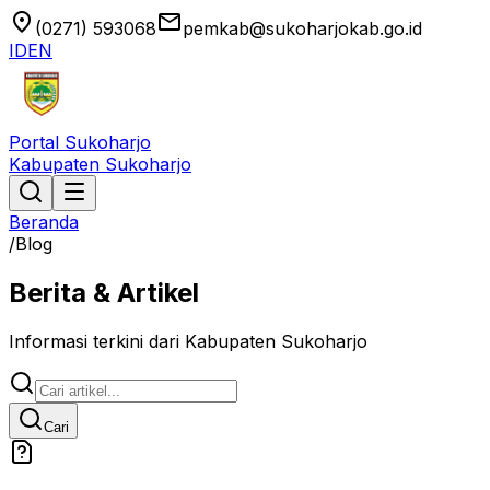
location_on
email
(0271) 593068
pemkab@sukoharjokab.go.id
ID
EN
Portal Sukoharjo
Kabupaten Sukoharjo
Beranda
/
Blog
Berita & Artikel
Informasi terkini dari Kabupaten Sukoharjo
Cari