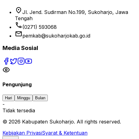
location_on
Jl. Jend. Sudirman No.199, Sukoharjo, Jawa
Tengah
phone
(0271) 593068
email
pemkab@sukoharjokab.go.id
Media Sosial
Pengunjung
Hari
Minggu
Bulan
-
Tidak tersedia
©
2026
Kabupaten Sukoharjo. All rights reserved.
Kebijakan Privasi
Syarat & Ketentuan