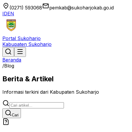
location_on
email
(0271) 593068
pemkab@sukoharjokab.go.id
ID
EN
Portal Sukoharjo
Kabupaten Sukoharjo
Beranda
/
Blog
Berita & Artikel
Informasi terkini dari Kabupaten Sukoharjo
Cari