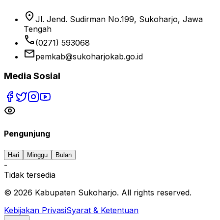
location_on
Jl. Jend. Sudirman No.199, Sukoharjo, Jawa
Tengah
phone
(0271) 593068
email
pemkab@sukoharjokab.go.id
Media Sosial
Pengunjung
Hari
Minggu
Bulan
-
Tidak tersedia
©
2026
Kabupaten Sukoharjo. All rights reserved.
Kebijakan Privasi
Syarat & Ketentuan