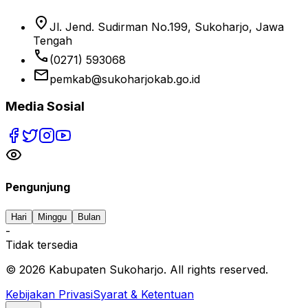
location_on
Jl. Jend. Sudirman No.199, Sukoharjo, Jawa
Tengah
phone
(0271) 593068
email
pemkab@sukoharjokab.go.id
Media Sosial
Pengunjung
Hari
Minggu
Bulan
-
Tidak tersedia
©
2026
Kabupaten Sukoharjo. All rights reserved.
Kebijakan Privasi
Syarat & Ketentuan