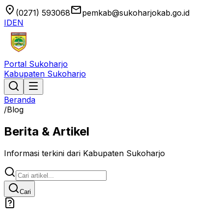
location_on
email
(0271) 593068
pemkab@sukoharjokab.go.id
ID
EN
Portal Sukoharjo
Kabupaten Sukoharjo
Beranda
/
Blog
Berita & Artikel
Informasi terkini dari Kabupaten Sukoharjo
Cari