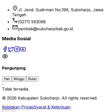
location_on
Jl. Jend. Sudirman No.199, Sukoharjo, Jawa
Tengah
phone
(0271) 593068
email
pemkab@sukoharjokab.go.id
Media Sosial
Pengunjung
Hari
Minggu
Bulan
-
Tidak tersedia
©
2026
Kabupaten Sukoharjo. All rights reserved.
Kebijakan Privasi
Syarat & Ketentuan