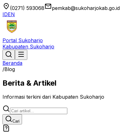
location_on
email
(0271) 593068
pemkab@sukoharjokab.go.id
ID
EN
Portal Sukoharjo
Kabupaten Sukoharjo
Beranda
/
Blog
Berita & Artikel
Informasi terkini dari Kabupaten Sukoharjo
Cari