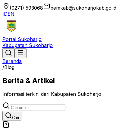
location_on
email
(0271) 593068
pemkab@sukoharjokab.go.id
ID
EN
Portal Sukoharjo
Kabupaten Sukoharjo
Beranda
/
Blog
Berita & Artikel
Informasi terkini dari Kabupaten Sukoharjo
Cari