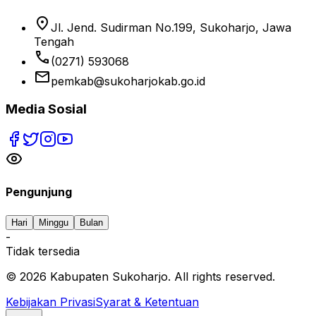
location_on
Jl. Jend. Sudirman No.199, Sukoharjo, Jawa
Tengah
phone
(0271) 593068
email
pemkab@sukoharjokab.go.id
Media Sosial
Pengunjung
Hari
Minggu
Bulan
-
Tidak tersedia
©
2026
Kabupaten Sukoharjo. All rights reserved.
Kebijakan Privasi
Syarat & Ketentuan