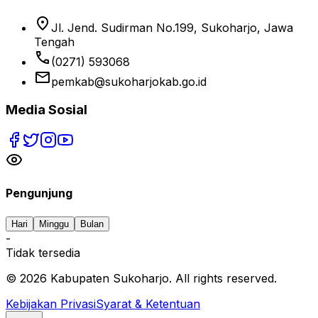
location_on
Jl. Jend. Sudirman No.199, Sukoharjo, Jawa
Tengah
phone
(0271) 593068
email
pemkab@sukoharjokab.go.id
Media Sosial
Pengunjung
Hari
Minggu
Bulan
-
Tidak tersedia
©
2026
Kabupaten Sukoharjo. All rights reserved.
Kebijakan Privasi
Syarat & Ketentuan