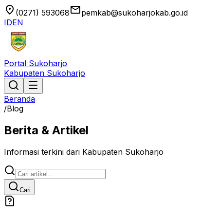
location_on
email
(0271) 593068
pemkab@sukoharjokab.go.id
ID
EN
Portal Sukoharjo
Kabupaten Sukoharjo
Beranda
/
Blog
Berita & Artikel
Informasi terkini dari Kabupaten Sukoharjo
Cari