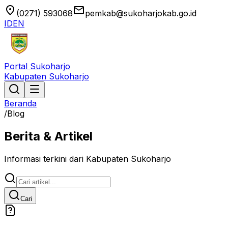
location_on
email
(0271) 593068
pemkab@sukoharjokab.go.id
ID
EN
Portal Sukoharjo
Kabupaten Sukoharjo
Beranda
/
Blog
Berita & Artikel
Informasi terkini dari Kabupaten Sukoharjo
Cari