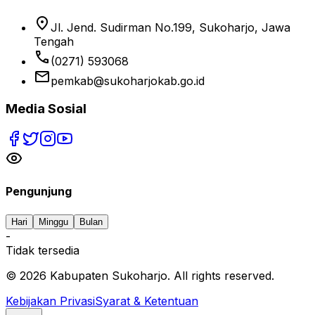
location_on
Jl. Jend. Sudirman No.199, Sukoharjo, Jawa
Tengah
phone
(0271) 593068
email
pemkab@sukoharjokab.go.id
Media Sosial
Pengunjung
Hari
Minggu
Bulan
-
Tidak tersedia
©
2026
Kabupaten Sukoharjo. All rights reserved.
Kebijakan Privasi
Syarat & Ketentuan