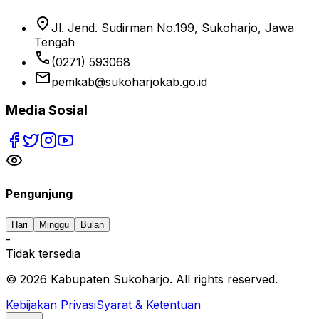
location_on
Jl. Jend. Sudirman No.199, Sukoharjo, Jawa
Tengah
phone
(0271) 593068
email
pemkab@sukoharjokab.go.id
Media Sosial
Pengunjung
Hari
Minggu
Bulan
-
Tidak tersedia
©
2026
Kabupaten Sukoharjo. All rights reserved.
Kebijakan Privasi
Syarat & Ketentuan