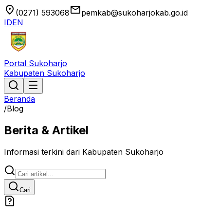
location_on
email
(0271) 593068
pemkab@sukoharjokab.go.id
ID
EN
Portal Sukoharjo
Kabupaten Sukoharjo
Beranda
/
Blog
Berita & Artikel
Informasi terkini dari Kabupaten Sukoharjo
Cari