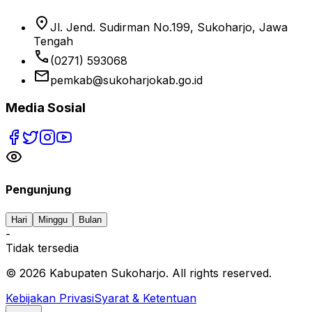
location_on
Jl. Jend. Sudirman No.199, Sukoharjo, Jawa
Tengah
phone
(0271) 593068
email
pemkab@sukoharjokab.go.id
Media Sosial
Pengunjung
Hari
Minggu
Bulan
-
Tidak tersedia
©
2026
Kabupaten Sukoharjo. All rights reserved.
Kebijakan Privasi
Syarat & Ketentuan