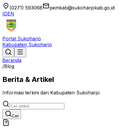
location_on
email
(0271) 593068
pemkab@sukoharjokab.go.id
ID
EN
Portal Sukoharjo
Kabupaten Sukoharjo
Beranda
/
Blog
Berita & Artikel
Informasi terkini dari Kabupaten Sukoharjo
Cari