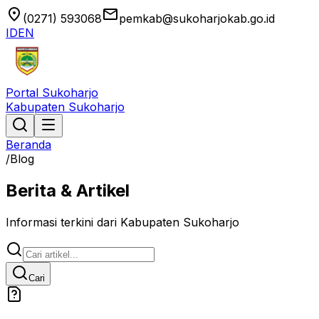
location_on
email
(0271) 593068
pemkab@sukoharjokab.go.id
ID
EN
Portal Sukoharjo
Kabupaten Sukoharjo
Beranda
/
Blog
Berita & Artikel
Informasi terkini dari Kabupaten Sukoharjo
Cari