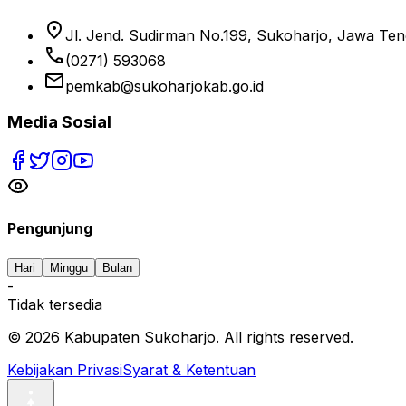
location_on
Jl. Jend. Sudirman No.199, Sukoharjo, Jawa Te
phone
(0271) 593068
email
pemkab@sukoharjokab.go.id
Media Sosial
Pengunjung
Hari
Minggu
Bulan
-
Tidak tersedia
©
2026
Kabupaten Sukoharjo. All rights reserved.
Kebijakan Privasi
Syarat & Ketentuan