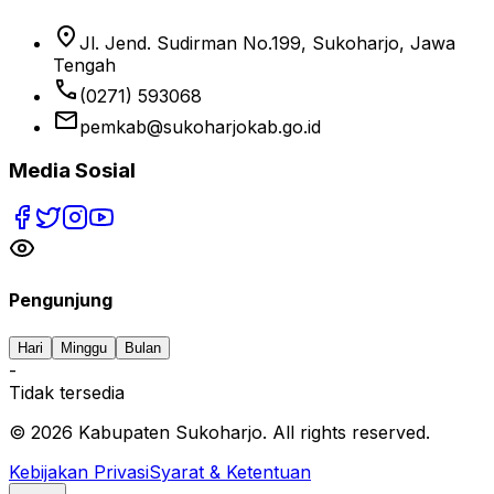
location_on
Jl. Jend. Sudirman No.199, Sukoharjo, Jawa
Tengah
phone
(0271) 593068
email
pemkab@sukoharjokab.go.id
Media Sosial
Pengunjung
Hari
Minggu
Bulan
-
Tidak tersedia
©
2026
Kabupaten Sukoharjo. All rights reserved.
Kebijakan Privasi
Syarat & Ketentuan