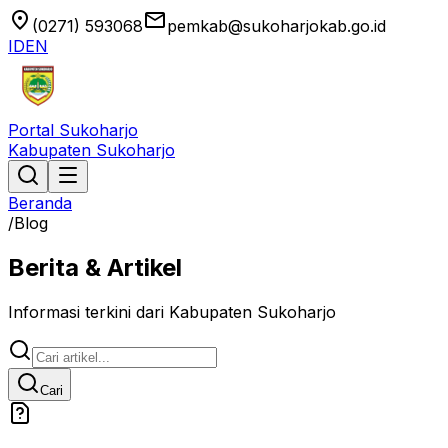
location_on
email
(0271) 593068
pemkab@sukoharjokab.go.id
ID
EN
Portal Sukoharjo
Kabupaten Sukoharjo
Beranda
/
Blog
Berita & Artikel
Informasi terkini dari Kabupaten Sukoharjo
Cari