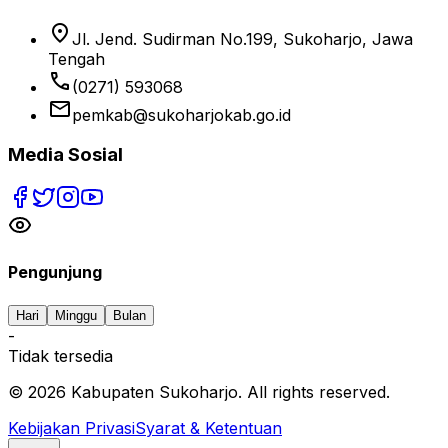
location_on
Jl. Jend. Sudirman No.199, Sukoharjo, Jawa
Tengah
phone
(0271) 593068
email
pemkab@sukoharjokab.go.id
Media Sosial
Pengunjung
Hari
Minggu
Bulan
-
Tidak tersedia
©
2026
Kabupaten Sukoharjo. All rights reserved.
Kebijakan Privasi
Syarat & Ketentuan