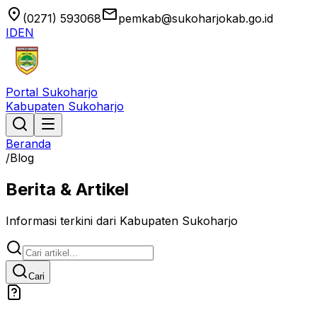
location_on
email
(0271) 593068
pemkab@sukoharjokab.go.id
ID
EN
Portal Sukoharjo
Kabupaten Sukoharjo
Beranda
/
Blog
Berita & Artikel
Informasi terkini dari Kabupaten Sukoharjo
Cari