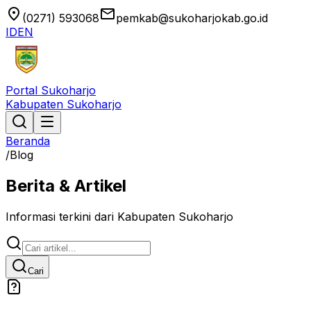
location_on
email
(0271) 593068
pemkab@sukoharjokab.go.id
ID
EN
Portal Sukoharjo
Kabupaten Sukoharjo
Beranda
/
Blog
Berita & Artikel
Informasi terkini dari Kabupaten Sukoharjo
Cari