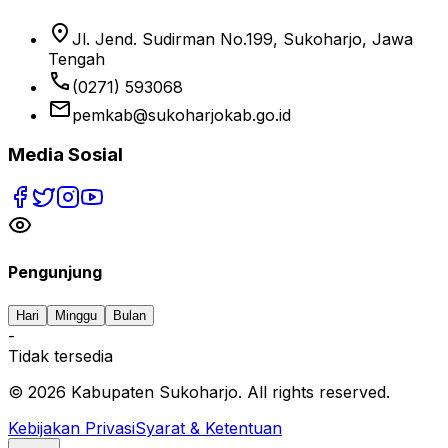
location_on
Jl. Jend. Sudirman No.199, Sukoharjo, Jawa
Tengah
phone
(0271) 593068
email
pemkab@sukoharjokab.go.id
Media Sosial
Pengunjung
Hari
Minggu
Bulan
-
Tidak tersedia
©
2026
Kabupaten Sukoharjo. All rights reserved.
Kebijakan Privasi
Syarat & Ketentuan