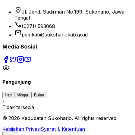
location_on
Jl. Jend. Sudirman No.199, Sukoharjo, Jawa
Tengah
phone
(0271) 593068
email
pemkab@sukoharjokab.go.id
Media Sosial
Pengunjung
Hari
Minggu
Bulan
-
Tidak tersedia
©
2026
Kabupaten Sukoharjo. All rights reserved.
Kebijakan Privasi
Syarat & Ketentuan