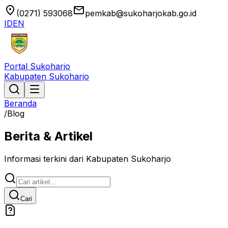
location_on
email
(0271) 593068
pemkab@sukoharjokab.go.id
ID
EN
Portal Sukoharjo
Kabupaten Sukoharjo
Beranda
/
Blog
Berita & Artikel
Informasi terkini dari Kabupaten Sukoharjo
Cari