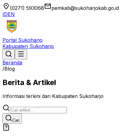
location_on
email
(0271) 593068
pemkab@sukoharjokab.go.id
ID
EN
Portal Sukoharjo
Kabupaten Sukoharjo
Beranda
/
Blog
Berita & Artikel
Informasi terkini dari Kabupaten Sukoharjo
Cari