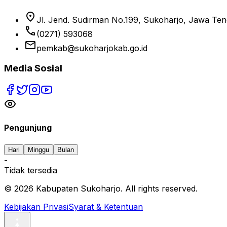
location_on
Jl. Jend. Sudirman No.199, Sukoharjo, Jawa Te
phone
(0271) 593068
email
pemkab@sukoharjokab.go.id
Media Sosial
Pengunjung
Hari
Minggu
Bulan
-
Tidak tersedia
©
2026
Kabupaten Sukoharjo. All rights reserved.
Kebijakan Privasi
Syarat & Ketentuan