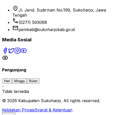
location_on
Jl. Jend. Sudirman No.199, Sukoharjo, Jawa
Tengah
phone
(0271) 593068
email
pemkab@sukoharjokab.go.id
Media Sosial
Pengunjung
Hari
Minggu
Bulan
-
Tidak tersedia
©
2026
Kabupaten Sukoharjo. All rights reserved.
Kebijakan Privasi
Syarat & Ketentuan