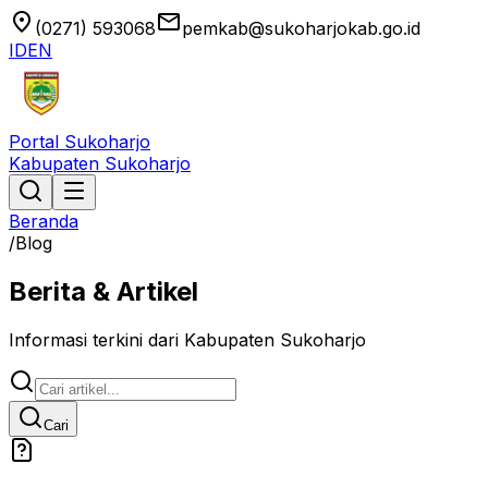
location_on
email
(0271) 593068
pemkab@sukoharjokab.go.id
ID
EN
Portal Sukoharjo
Kabupaten Sukoharjo
Beranda
/
Blog
Berita & Artikel
Informasi terkini dari Kabupaten Sukoharjo
Cari