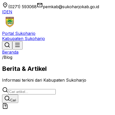
location_on
email
(0271) 593068
pemkab@sukoharjokab.go.id
ID
EN
Portal Sukoharjo
Kabupaten Sukoharjo
Beranda
/
Blog
Berita & Artikel
Informasi terkini dari Kabupaten Sukoharjo
Cari