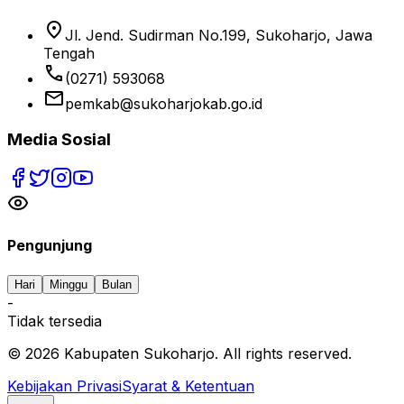
location_on
Jl. Jend. Sudirman No.199, Sukoharjo, Jawa
Tengah
phone
(0271) 593068
email
pemkab@sukoharjokab.go.id
Media Sosial
Pengunjung
Hari
Minggu
Bulan
-
Tidak tersedia
©
2026
Kabupaten Sukoharjo. All rights reserved.
Kebijakan Privasi
Syarat & Ketentuan