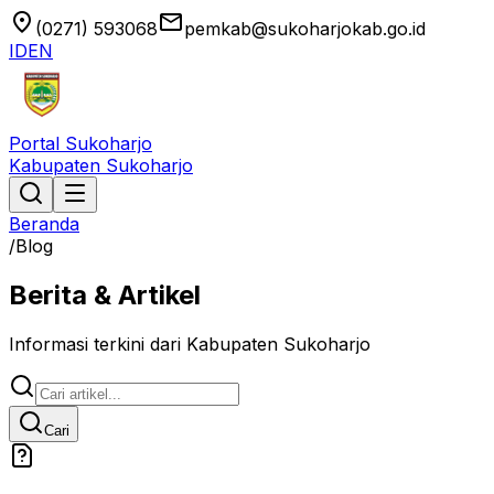
location_on
email
(0271) 593068
pemkab@sukoharjokab.go.id
ID
EN
Portal Sukoharjo
Kabupaten Sukoharjo
Beranda
/
Blog
Berita & Artikel
Informasi terkini dari Kabupaten Sukoharjo
Cari