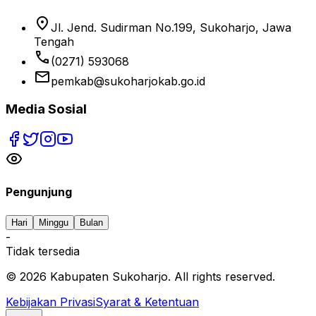
location_on
Jl. Jend. Sudirman No.199, Sukoharjo, Jawa
Tengah
phone
(0271) 593068
email
pemkab@sukoharjokab.go.id
Media Sosial
Pengunjung
Hari
Minggu
Bulan
-
Tidak tersedia
©
2026
Kabupaten Sukoharjo. All rights reserved.
Kebijakan Privasi
Syarat & Ketentuan