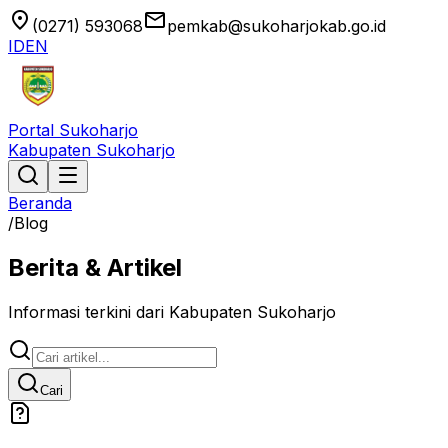
location_on
email
(0271) 593068
pemkab@sukoharjokab.go.id
ID
EN
Portal Sukoharjo
Kabupaten Sukoharjo
Beranda
/
Blog
Berita & Artikel
Informasi terkini dari Kabupaten Sukoharjo
Cari