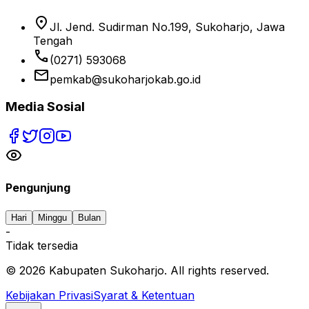
location_on
Jl. Jend. Sudirman No.199, Sukoharjo, Jawa
Tengah
phone
(0271) 593068
email
pemkab@sukoharjokab.go.id
Media Sosial
Pengunjung
Hari
Minggu
Bulan
-
Tidak tersedia
©
2026
Kabupaten Sukoharjo. All rights reserved.
Kebijakan Privasi
Syarat & Ketentuan